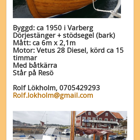
Byggd: ca 1950 i Varberg
Dörjestänger + stödsegel (bark)
Mått: ca 6m x 2,1m
Motor: Vetus 28 Diesel, körd ca 15
timmar
Med båtkärra
Står på Resö
Rolf Lökholm, 0705429293
Rolf.lokholm@gmail.com