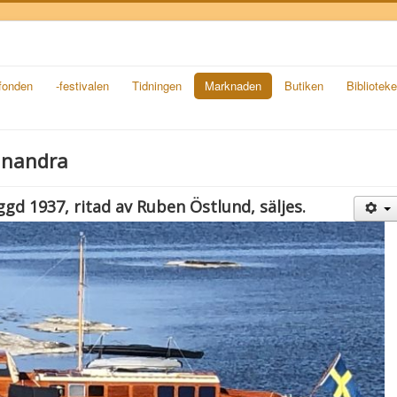
-fonden
-festivalen
Tidningen
Marknaden
Butiken
Biblioteke
inandra
d 1937, ritad av Ruben Östlund, säljes.