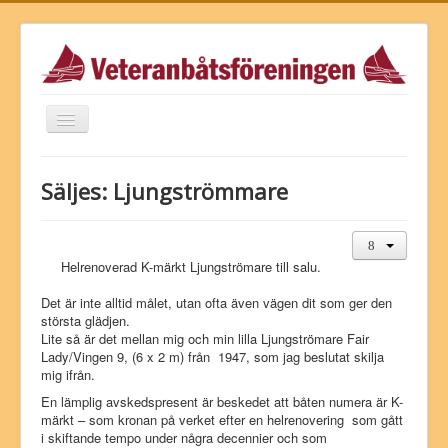
Toggle
Navigation
Föreningen
Säljes: Ljungströmmare
Veteranbåts-arkivet
-fonden
Helrenoverad K-märkt Ljungströmare till salu.
-festivalen
Det är inte alltid målet, utan ofta även vägen dit som ger den
Tidningen
största glädjen.
Lite så är det mellan mig och min lilla Ljungströmare Fair
Marknaden
Lady/Vingen 9, (6 x 2 m) från 1947, som jag beslutat skilja
Butiken
mig ifrån.
En lämplig avskedspresent är beskedet att båten numera är K-
Biblioteket
märkt – som kronan på verket efter en helrenovering som gått
i skiftande tempo under några decennier och som