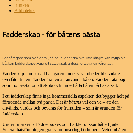
Butiken
Biblioteket
Fadderskap - för båtens bästa
För båtägare som av ålders-, hälso- eller andra skäl inte längre kan nyttja sin
båt kan fadderskapet vara ett sätt att säkra dess fortsatta omvårdnad.
Fadderskap innebär att båtägaren under viss tid eller tills vidare
överlåter till en ”fadder” rätten att använda båten. Faddern åtar sig
som motprestation att sköta och underhålla båten på bästa sätt.
I ett fadderskap finns inga kommersiella aspekter, det bygger helt på
förtroende mellan två parter. Det är
båtens
väl och ve – att den
används, vårdas och bevaras för framtiden – som är grunden för
fadderskap.
Under rubrikerna Fadder sökes och Fadder önskar båt erbjuder
Veteranbåtsföreningen gratis annonsering i tidningen Veteranbåten