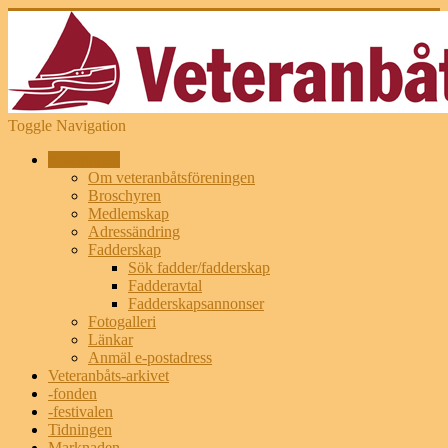
Toggle Navigation
Föreningen
Om veteranbåtsföreningen
Broschyren
Medlemskap
Adressändring
Fadderskap
Sök fadder/fadderskap
Fadderavtal
Fadderskapsannonser
Fotogalleri
Länkar
Anmäl e-postadress
Veteranbåts-arkivet
-fonden
-festivalen
Tidningen
Marknaden