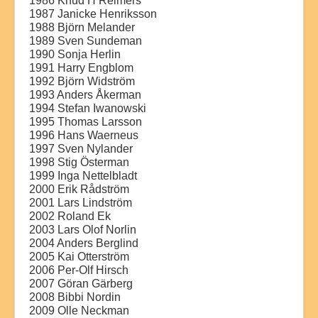
1986 Knud H Reimers
1987 Janicke Henriksson
1988 Björn Melander
1989 Sven Sundeman
1990 Sonja Herlin
1991 Harry Engblom
1992 Björn Widström
1993 Anders Åkerman
1994 Stefan Iwanowski
1995 Thomas Larsson
1996 Hans Waerneus
1997 Sven Nylander
1998 Stig Österman
1999 Inga Nettelbladt
2000 Erik Rådström
2001 Lars Lindström
2002 Roland Ek
2003 Lars Olof Norlin
2004 Anders Berglind
2005 Kai Otterström
2006 Per-Olf Hirsch
2007 Göran Gärberg
2008 Bibbi Nordin
2009 Olle Neckman