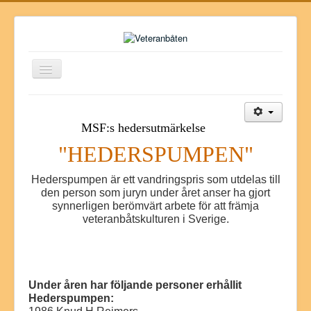
Toggle
Navigation
Föreningen
Veteranbåts-arkivet
MSF:s hedersutmärkelse
"HEDERSPUMPEN"
-fonden
-festivalen
Hederspumpen är ett vandringspris som utdelas till
den person som juryn under året anser ha gjort
Tidningen
synnerligen berömvärt arbete för att främja
veteranbåtskulturen i Sverige.
Marknaden
Butiken
Biblioteket
Under åren har följande personer erhållit
Hederspumpen: